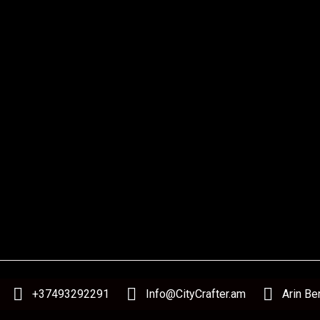
+37493292291
Info@CityCrafter.am
Arin Be