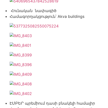
Հունական նափագիծ
Համագորղակցություն՝ Akva buildings
ԷՄԲԵՐ պրեմիում դասի բնակելի համալիր