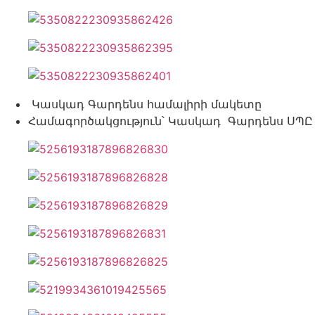
Կասկադ Գարդենս համալիրի մակետը
Համագործակցություն՝ Կասկադ Գարդենս ՍՊԸ